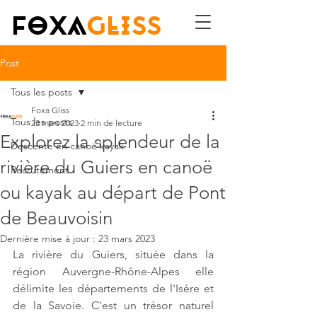
FOXA
GLISS
Post
Tous les posts
Foxa Gliss
Tous les posts
23 mars 2023
2 min de lecture
Explorez la splendeur de la
Descente en canoë kayak
rivière du Guiers en canoë
Recrutement
ou kayak au départ de Pont
de Beauvoisin
Dernière mise à jour :
23 mars 2023
La rivière du Guiers, située dans la 
région Auvergne-Rhône-Alpes elle 
délimite les départements de l'Isère et 
de la Savoie. C'est un trésor naturel 