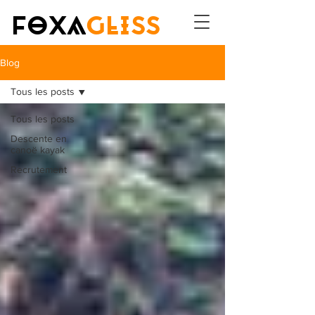
FOXA
GLISS
Blog
Tous les posts
Tous les posts
Descente en
canoë kayak
Recrutement