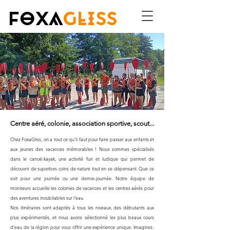
FOXA
GLISS
Centre aéré, colonie, association sportive, scout...
Chez FoxaGliss, on a tout ce qu'il faut pour faire passer aux enfants et
aux jeunes des vacances mémorables ! Nous sommes spécialisés
dans le canoë-kayak, une activité fun et ludique qui permet de
découvrir de superbes coins de nature tout en se dépensant. Que ce
soit pour une journée ou une demie-journée. Notre équipe de
moniteurs accueille les colonies de vacances et les centres aérés pour
des aventures inoubliables sur l'eau.
Nos itinéraires sont adaptés à tous les niveaux, des débutants aux
plus expérimentés, et nous avons sélectionné les plus beaux cours
d'eau de la région pour vous offrir une expérience unique. Imaginez-