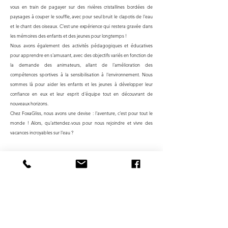
vous en train de pagayer sur des rivières cristallines bordées de
paysages à couper le souffle, avec pour seul bruit le clapotis de l'eau
et le chant des oiseaux. C'est une expérience qui restera gravée dans
les mémoires des enfants et des jeunes pour longtemps !
Nous avons également des activités pédagogiques et éducatives
pour apprendre en s'amusant, avec des objectifs variés en fonction de
la demande des animateurs, allant de l'amélioration des
compétences sportives à la sensibilisation à l'environnement. Nous
sommes là pour aider les enfants et les jeunes à développer leur
confiance en eux et leur esprit d'équipe tout en découvrant de
nouveaux horizons.
Chez FoxaGliss, nous avons une devise : l'aventure, c'est pour tout le
monde ! Alors, qu'attendez-vous pour nous rejoindre et vivre des
vacances incroyables sur l'eau ?
Offres Spéciales pour les Collectivités !
Nous proposons des tarifs préférentiels pour les collectivités ! Vous
pouvez consulter les sessions disponibles sur notre site internet et
réserver directement avec nous pour bénéficier de réductions
exclusives.
Les parcours à 24€ et 25€ sont accessibles au tarif spécial
de 20€, tandis que ceux à 30€ passent à 25€
. En option, un moniteur
peut être mis à disposition pour l’encadrement de votre groupe, au