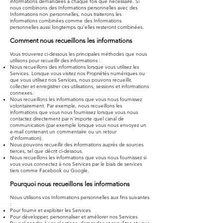
informations demandées à chaque fois que nécessaire. Si
nous combinons des Informations personnelles avec des
Informations non personnelles, nous traiterons les
informations combinées comme des Informations
personnelles aussi longtemps qu'elles resteront combinées.
Comment nous recueillons les informations
Vous trouverez ci-dessous les principales méthodes que nous
utilisons pour recueillir des informations :
Nous recueillons des informations lorsque vous utilisez les
Services. Lorsque vous visitez nos Propriétés numériques ou
que vous utilisez nos Services, nous pouvons recueillir,
collecter et enregistrer ces utilisations, sessions et informations
connexes.
Nous recueillons les informations que vous nous fournissez
volontairement. Par exemple, nous recueillons les
informations que vous nous fournissez lorsque vous nous
contactez directement par n'importe quel canal de
communication (par exemple lorsque vous nous envoyez un
e-mail contenant un commentaire ou un retour
d'information).
Nous pouvons recueillir des informations auprès de sources
tierces, tel que décrit ci-dessous.
Nous recueillons les informations que vous nous fournissez si
vous vous connectez à nos Services par le biais de services
tiers comme Facebook ou Google.
Pourquoi nous recueillons les informations
Nous utilisons vos Informations personnelles aux fins suivantes
:
Pour fournir et exploiter les Services
Pour développer, personnaliser et améliorer nos Services