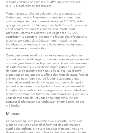
sécurisés derrière un pare-feu et offre un accès sécurisé
HTTPS à la plupart de ses services
Toutes les passerelles de paiement direct proposées par
l'hébergeur de nos Propriétés numériques et que nous
utilisons respectent les normes établies par PCI-DSS, telles
que gérées par le PCI Security Standards Council, qui est un
effort conjoint de sociétés comme Visa, MasterCard,
American Express et Discover. Les exigences PCI-DSS
contribuent à garantir le traitement sécurisé des informations
relatives aux cartes de crédit par notre magasin et ses
fournisseurs de services, y compris les mesures physiques,
électroniques et procédurales.
Quels que soient les efforts faits et les mesures prises par
nous et par notre hébergeur, nous ne pouvons pas garantir et
nous ne garantissons pas la protection et la sécurité absolues
des informations que vous téléchargez, publiez ou partagez
de toute autre manière avec nous ou quelqu’un d’autre.
Nous vous encourageons à définir des mots de passe forts et
à éviter de nous fournir ou de fournir à quiconque des
informations sensibles dont vous pensez que la divulgation
pourrait vous causer un préjudice substantiel ou irréparable.
En outre, les e-mails et les messages instantanés n'étant pas
reconnus comme des formes de communication sûres, nous
vous demandons de, et vous encourageons à, ne pas
partager d'informations sensibles par l'intermédiaire de ces
méthodes.
Mineurs
Les Services ne sont pas destinés aux utilisateurs mineurs.
Nous ne recueillons pas délibérément des informations
auprès des enfants. Si vous n'êtes pas majeur(e), vous ne
devez pas télécharger ou utiliser les Services, ni nous fournir