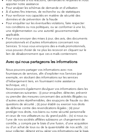
Pour répondre à vos réactions, demandes et requêtes et vous
apporter notre assistance
Pour analyser les schémas de demande et d'utilisation
À d'autres fins internes, de recherche ou de statistiques
Pour renforcer nos capacités en matière de sécurité des
données et de prévention de la fraude
Pour enquêter sur les éventuelles violations, faire respecter
nos conditions ou nos politiques, ou se conformer à une loi,
une réglementation ou une autorité gouvernementale
applicable.
Pour vous envoyer des mises à jour, des avis, des documents
promotionnels et d'autres informations concernant nos
Services. Si nous vous envoyons des e-mails promotionnels,
vous pouvez choisir de ne plus les recevoir en cliquant sur le
lien de désabonnement que ces e-mails contiennent.
Avec qui nous partageons les informations
Nous pouvons partager vos informations avec nos
fournisseurs de services, afin d'exploiter nos Services (par
exemple, en stockant des informations sur les services
d'hébergement tiers, en fournissant notre assistance
technique, etc.)
Nous pouvons également divulguer vos informations dans les
circonstances suivantes : (i) pour enquêter, détecter, prévenir
ou prendre des mesures concernant des activités illégales ou
d'autres actes répréhensibles, des soupçons de fraude ou des
questions de sécurité ; (ii) pour établir ou exercer nos droits
de défense contre des revendications légales ; (iii) pour
protéger nos droits, nos biens ou notre sécurité personnelle
et ceux de nos utilisateurs ou du grand public ; (iv) si nous ou
l'une de nos sociétés affiliées subissons un changement de
contrôle, y compris par le biais d'une fusion, d'une acquisition
ou d'un achat de tous ou de la quasi-totalité de nos actifs ; (v)
pour collecter, détenir et/ou gérer vos informations par le biais