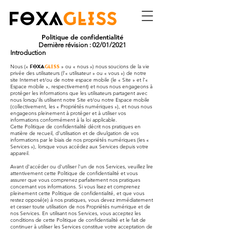
FOXA
GLISS
Politique de confidentialité
Dernière révision : 02/01/2021
Introduction
Nous («
FOXA
GLISS
» ou « nous ») nous soucions de la vie
privée des utilisateurs (l’« utilisateur » ou « vous ») de notre
site Internet et/ou de notre espace mobile (le « Site » et l’«
Espace mobile », respectivement) et nous nous engageons à
protéger les informations que les utilisateurs partagent avec
nous lorsqu’ils utilisent notre Site et/ou notre Espace mobile
(collectivement, les « Propriétés numériques »), et nous nous
engageons pleinement à protéger et à utiliser vos
informations conformément à la loi applicable.
Cette Politique de confidentialité décrit nos pratiques en
matière de recueil, d'utilisation et de divulgation de vos
informations par le biais de nos propriétés numériques (les «
Services »), lorsque vous accédez aux Services depuis votre
appareil.
Avant d'accéder ou d'utiliser l'un de nos Services, veuillez lire
attentivement cette Politique de confidentialité et vous
assurer que vous comprenez parfaitement nos pratiques
concernant vos informations. Si vous lisez et comprenez
pleinement cette Politique de confidentialité, et que vous
restez opposé(e) à nos pratiques, vous devez immédiatement
et cesser toute utilisation de nos Propriétés numérique et de
nos Services. En utilisant nos Services, vous acceptez les
conditions de cette Politique de confidentialité et le fait de
continuer à utiliser les Services constitue votre acceptation de