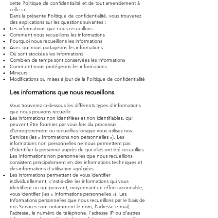
cette Politique de confidentialité et de tout amendement à
celle-ci.
Dans la présente Politique de confidentialité, vous trouverez
des explications sur les questions suivantes :
Les informations que nous recueillons
Comment nous recueillons les informations
Pourquoi nous recueillons les informations
Avec qui nous partageons les informations
Où sont stockées les informations
Combien de temps sont conservées les informations
Comment nous protégeons les informations
Mineurs
Modifications ou mises à jour de la Politique de confidentialité
Les informations que nous recueillons
Vous trouverez ci-dessous les différents types d'informations
que nous pouvons recueillir.
Les informations non identifiées et non identifiables, qui
peuvent être fournies par vous lors du processus
d'enregistrement ou recueillies lorsque vous utilisez nos
Services (les « Informations non personnelles »). Les
informations non personnelles ne nous permettent pas
d'identifier la personne auprès de qui elles ont été recueillies.
Les Informations non personnelles que nous recueillons
consistent principalement en des informations techniques et
des informations d'utilisation agrégées.
Les informations permettant de vous identifier
individuellement, c’est-à-dire les informations qui vous
identifient ou qui peuvent, moyennant un effort raisonnable,
vous identifier (les « Informations personnelles »). Les
Informations personnelles que nous recueillons par le biais de
nos Services sont notamment le nom, l'adresse e-mail,
l'adresse, le numéro de téléphone, l'adresse IP ou d'autres