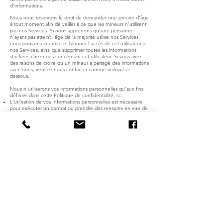
d'informations.
Nous nous réservons le droit de demander une preuve d'âge
à tout moment afin de veiller à ce que les mineurs n'utilisent
pas nos Services. Si nous apprenons qu'une personne
n'ayant pas atteint l'âge de la majorité utilise nos Services,
nous pouvons interdire et bloquer l'accès de cet utilisateur à
nos Services, ainsi que supprimer toutes les informations
stockées chez nous concernant cet utilisateur. Si vous avez
des raisons de croire qu'un mineur a partagé des informations
avec nous, veuillez nous contacter comme indiqué ci-
dessous.
Nous n'utiliserons vos informations personnelles qu'aux fins
définies dans cette Politique de confidentialité, si :
L'utilisation de vos Informations personnelles est nécessaire
pour exécuter un contrat ou prendre des mesures en vue de
conclure un contrat avec vous (par exemple, pour vous
fournir les Services ou pour vous fournir notre assistance client
ou technique)
Il nous est nécessaire d'utiliser vos Informations personnelles
pour nous conformer à une obligation légale ou
réglementaire pertinente
Il nous est nécessaire d’utiliser vos Informations personnelles
pour nos intérêts légitimes en tant qu'entreprise, à condition
que cette utilisation soit à tout moment proportionnée et
respectueuse de vos droits à la vie privée.
Si vous résidez dans l'UE, vous pouvez :
Demander à recevoir la confirmation que des Informations
personnelles vous concernant sont traitées ou non, et
accéder aux Informations personnelles que nous stockons
vous concernant, ainsi qu'à certaines informations
supplémentaires