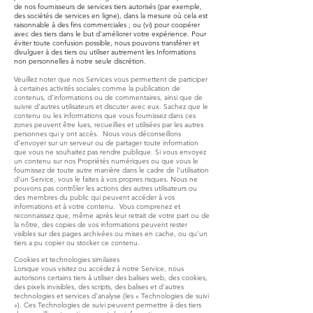
de nos fournisseurs de services tiers autorisés (par exemple,
des sociétés de services en ligne), dans la mesure où cela est
raisonnable à des fins commerciales ; ou (vi) pour coopérer
avec des tiers dans le but d'améliorer votre expérience. Pour
éviter toute confusion possible, nous pouvons transférer et
divulguer à des tiers ou utiliser autrement les Informations
non personnelles à notre seule discrétion.
Veuillez noter que nos Services vous permettent de participer
à certaines activités sociales comme la publication de
contenus, d'informations ou de commentaires, ainsi que de
suivre d'autres utilisateurs et discuter avec eux. Sachez que le
contenu ou les informations que vous fournissez dans ces
zones peuvent être lues, recueillies et utilisées par les autres
personnes qui y ont accès. Nous vous déconseillons
d’envoyer sur un serveur ou de partager toute information
que vous ne souhaitez pas rendre publique. Si vous envoyez
un contenu sur nos Propriétés numériques ou que vous le
fournissez de toute autre manière dans le cadre de l'utilisation
d'un Service, vous le faites à vos propres risques. Nous ne
pouvons pas contrôler les actions des autres utilisateurs ou
des membres du public qui peuvent accéder à vos
informations et à votre contenu. Vous comprenez et
reconnaissez que, même après leur retrait de votre part ou de
la nôtre, des copies de vos informations peuvent rester
visibles sur des pages archivées ou mises en cache, ou qu’un
tiers a pu copier ou stocker ce contenu.
Cookies et technologies similaires
Lorsque vous visitez ou accédez à notre Service, nous
autorisons certains tiers à utiliser des balises web, des cookies,
des pixels invisibles, des scripts, des balises et d'autres
technologies et services d'analyse (les « Technologies de suivi
»). Ces Technologies de suivi peuvent permettre à des tiers