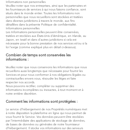
Informations non personnelles
Veuillez noter que nos entreprises, ainsi que les partenaires et
les fournisseurs de services à qui nous faisons confiance, sont
situés dans le monde entier. Toutes les Informations non
personnelles que nous recueillons sont stockées et traitées
dans diverses juridictions à travers le monde, aux fins
détaillées dans la présente Politique de confidentialité.
Informations personnelles
Les Informations personnelles peuvent être conservées,
traitées et stockées aux États-Unis d'Amérique, en Irlande, au
Japon, en Israël et dans d'autres juridictions si cela est
nécessaire pour la bonne prestation de nos services et/ou si la
loi l'exige (comme expliqué plus en détail ci-dessous).
Combien de temps sont conservées les
informations :
Veuillez noter que nous conservons les informations que nous
recueillons aussi longtemps que nécessaire pour fournir les
Services et pour nous conformer à nos obligations légales ou
contractuelles envers vous, résoudre les litiges et faire
respecter nos accords.
Nous pouvons rectifier, compléter ou supprimer des
informations incomplètes ou inexactes, à tout moment et à
notre entière discrétion.
Comment les informations sont protégées :
Le service d'hébergement de nos Propriétés numériques met
à notre disposition la plateforme en ligne qui nous permet de
vous fournir le Service. Vos données peuvent être stockées
par l'intermédiaire des applications de stockage de données,
de bases de données ou générales de notre fournisseur
d'hébergement. Il stocke vos informations sur des serveurs