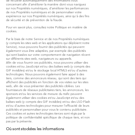
de recueillir automatiquement des informations vous
concernant afin d'améliorer la manière dont vous naviguez
sur nos Propriétés numériques, d'améliorer les performances
de nos Propriétés numériques et de personnaliser votre
expérience sur nos Propriétés numériques, ainsi qu'à des fins
de sécurité et de prévention de la fraude.
Pour en savoir plus, consultez notre Politique en matière de
cookies.
Par le biais de notre Service et de nos Propriétés numériques
(y compris les sites web et les applications qui déploient notre
Service), nous pouvons fournir des publicités qui peuvent
également vous être adaptées, par exemple des publicités
qui sont basées sur votre comportement de navigation récent
sur différents sites web, navigateurs ou appareils.
Afin de vous fournir ces publicités, nous pouvons utiliser des
cookies et/ou JavaScript et/ou des balises web (y compris des
GIF invisibles) et/ou le stockage local HTML5 et/ou d'autres
technologies. Nous pouvons également faire appel à des
tiers, comme des annonceurs réseau, qui sont des tiers qui
affichent des publicités en fonction de vos visites sur les sites
web, afin de vous présenter des publicités ciblées. Les
fournisseurs de réseaux publicitaires tiers, les annonceurs, les
sponsors et/ou les services de mesure du trafic peuvent
également utiliser des cookies et/ou JavaScript et/ou des
balises web (y compris des GIF invisibles) et/ou des LSO Flash
et/ou d'autres technologies pour mesurer l'efficacité de leurs
publicités et personnaliser pour vous le contenu publicitaire.
Ces cookies et autres technologies tierces sont régis par la
politique de confidentialité spécifique de chaque tiers, et non
pas par la présente.
Où sont stockées les informations