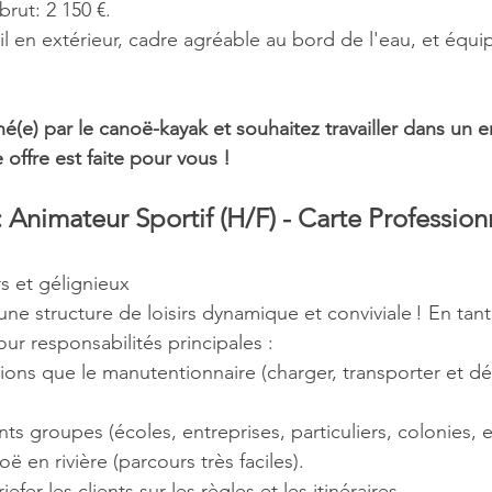
brut: 2 150 €.
il en extérieur, cadre agréable au bord de l'eau, et équi
né(e) par le canoë-kayak et souhaitez travailler dans un
e offre est faite pour vous !
 Animateur Sportif (H/F) - Carte Profession
rs et gélignieux
une structure de loisirs dynamique et conviviale ! En tan
our responsabilités principales :
ons que le manutentionnaire (charger, transporter et dé
ts groupes (écoles, entreprises, particuliers, colonies, e
ë en rivière (parcours très faciles).
efer les clients sur les règles et les itinéraires.