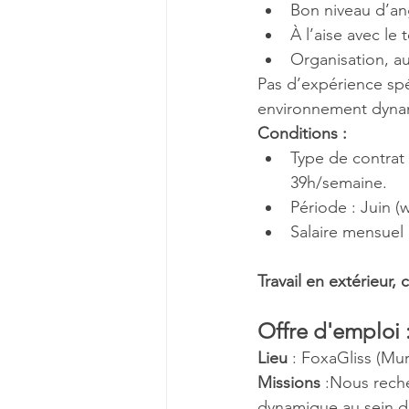
Bon niveau d’ang
À l’aise avec le 
Organisation, a
Pas d’expérience spéc
environnement dynam
Conditions :
Type de contrat 
39h/semaine.
Période : Juin (w
Salaire mensuel 
Travail en extérieur
Offre d'emploi 
Lieu
 : FoxaGliss (Mu
Missions
 :Nous rech
dynamique au sein d'