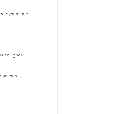
ipe dynamique 
.
s en ligne).
 étanches…).