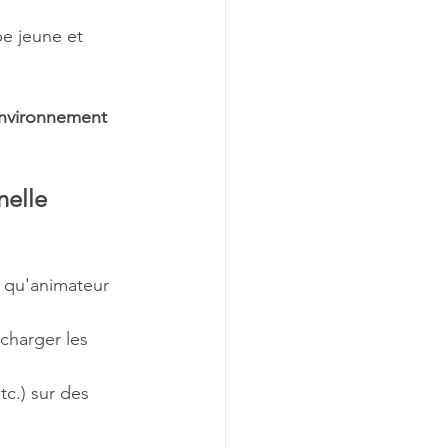
pe jeune et 
 environnement 
nelle 
t qu'animateur 
charger les 
tc.) sur des 