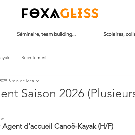
FOXA
GLISS
Séminaire, team building...
Scolaires, colle
kayak
Recrutement
 2025
3 min de lecture
nt Saison 2026 (Plusieur
évr.
: Agent d'accueil Canoë-Kayak (H/F)