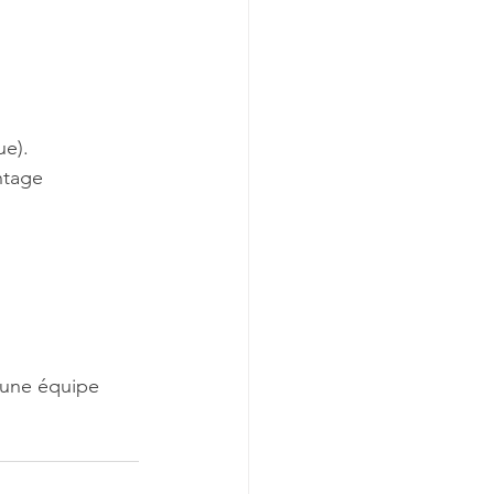
ue).
ntage 
 une équipe 