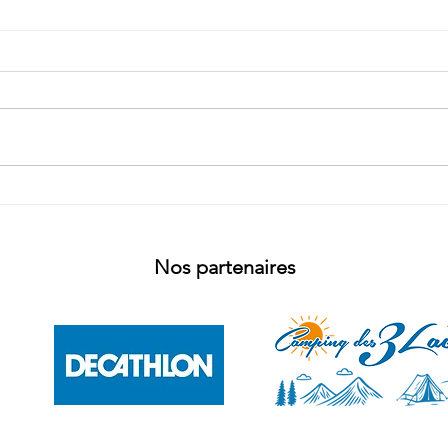
Décryptage des Différences
Ou f
entre Canoë et Kayak :
de L
Comment Choisir
l'Embarcation Adaptée
Nos partenaires