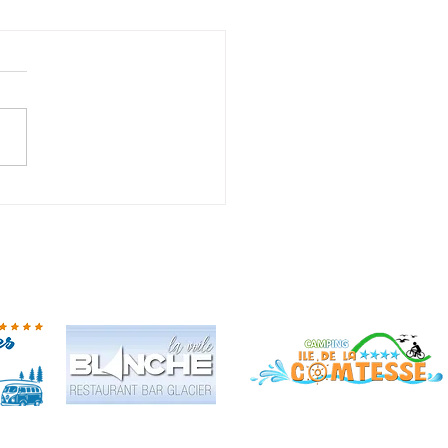
aire du canoë kayak près
yon ?