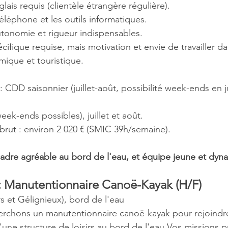
lais requis (clientèle étrangère régulière).
téléphone et les outils informatiques.
utonomie et rigueur indispensables.
ifique requise, mais motivation et envie de travailler da
ique et touristique.
: CDD saisonnier (juillet-août, possibilité week-ends en j
eek-ends possibles), juillet et août.
brut : environ 2 020 € (SMIC 39h/semaine).
, cadre agréable au bord de l'eau, et équipe jeune et dyn
: Manutentionnaire Canoë-Kayak (H/F)
rs et Gélignieux), bord de l'eau
erchons un manutentionnaire canoë-kayak pour rejoindr
une structure de loisirs au bord de l'eau.Vos missions pr