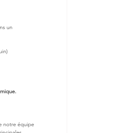
ns un 
uin) 
amique.
e notre équipe 
incipales 